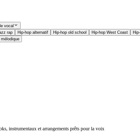
le vocal
azz rap
Hip-hop alternatif
Hip-hop old school
Hip-hop West Coast
Hip
 mélodique
ks, instrumentaux et arrangements prêts pour la voix