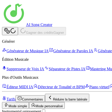
AI Song Creator
Gagner des crédits
Gagner
Générer
Générateur de Musique IA
Générateur de Paroles IA
Générate
Édition Musicale
Suppresseur de Voix IA
Séparateur de Pistes IA
Mastering Mu
Plus d'Outils Musicaux
Éditeur MIDI IA
Détecteur de Tonalité et BPM
Piano virtuel
Tarifs
Commentaires
Réduire la barre latérale
Mode simple
Mode personnalisé
Instrumental uniquement