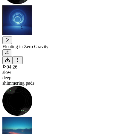
Floating in Zero Gravity
04:26
slow
deep
shimmering pads