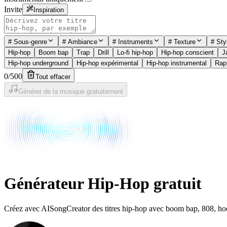
Invite
Inspiration
#
Sous-genre
#
Ambiance
#
Instruments
#
Texture
#
Sty
Hip-hop
Boom bap
Trap
Drill
Lo-fi hip-hop
Hip-hop conscient
J
Hip-hop underground
Hip-hop expérimental
Hip-hop instrumental
Rap
0
/
500
Tout effacer
Générer de la musique gratuitement
Générateur Hip-Hop gratuit
Créez avec AISongCreator des titres hip-hop avec boom bap, 808, hoo