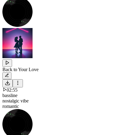
Back to Your Love
02:55
bassline
nostalgic vibe
romantic