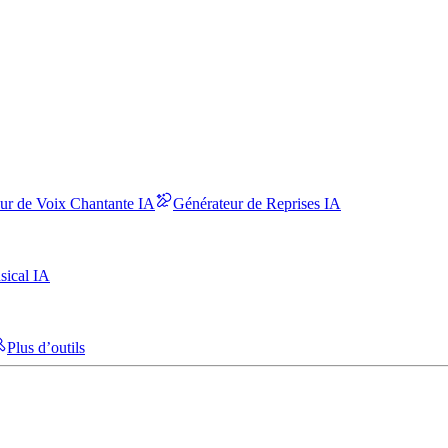
ur de Voix Chantante IA
Générateur de Reprises IA
sical IA
Plus d’outils