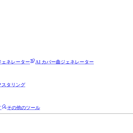
声ジェネレーター
AI カバー曲ジェネレーター
楽マスタリング
ノ
その他のツール