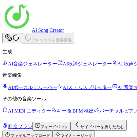
AI Song Creator
クレジットを獲得
獲得
生成
AI音楽ジェネレーター
AI歌詞ジェネレーター
AI 歌
音楽編集
AIボーカルリムーバー
AIステムスプリッター
AI 音
その他の音楽ツール
AI MIDI エディター
キー & BPM 検出
バーチャルピア
料金プラン
フィードバック
サイドバーを折りたたむ
ファイルアップロード
マイミュージック