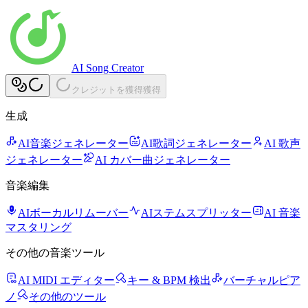
AI Song Creator
クレジットを獲得
獲得
生成
AI音楽ジェネレーター
AI歌詞ジェネレーター
AI 歌声
ジェネレーター
AI カバー曲ジェネレーター
音楽編集
AIボーカルリムーバー
AIステムスプリッター
AI 音楽
マスタリング
その他の音楽ツール
AI MIDI エディター
キー & BPM 検出
バーチャルピア
ノ
その他のツール