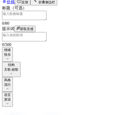
价格
反馈
折叠侧边栏
标题（可选）
0
/
80
提示词
获取灵感
0
/
500
情绪
情绪
快乐
结构
结构
主歌-副歌
风格
风格
流行
语言
语言
英语