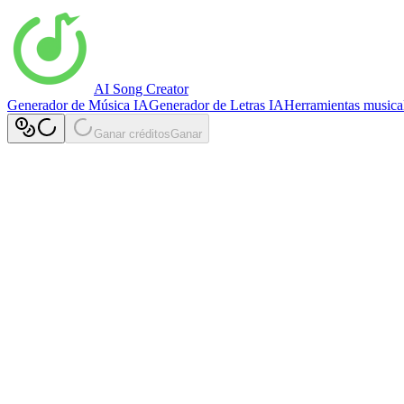
AI Song Creator
Generador de Música IA
Generador de Letras IA
Herramientas musica
Ganar créditos
Ganar
Únete