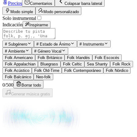
Precios
Comentarios
Colapsar barra lateral
Modo simple
Modo personalizado
Solo instrumental
Indicación
Inspirarme
#
Subgénero
#
Estado de Ánimo
#
Instrumento
#
Ambiente
#
Género Vocal
Folk Americano
Folk Británico
Folk Irlandés
Folk Escocés
Folk Appalachian
Bluegrass
Folk Celtic
Sea Shanty
Folk Rock
Folk Acústico
Folk Old-Time
Folk Contemporáneo
Folk Nórdico
Folk Balcánico
Neo-folk
0
/
500
Borrar todo
Generar música gratis