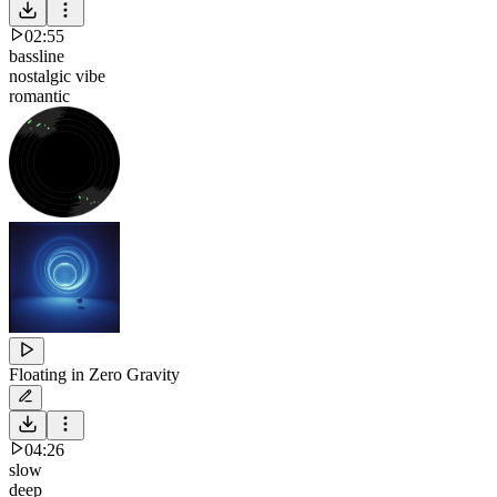
02:55
bassline
nostalgic vibe
romantic
Floating in Zero Gravity
04:26
slow
deep