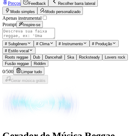
Preços
Feedback
Recolher barra lateral
Modo simples
Modo personalizado
Apenas instrumental
Prompt
Inspire-se
#
Subgênero
#
Clima
#
Instrumento
#
Produção
#
Estilo vocal
Roots reggae
Dub
Dancehall
Ska
Rocksteady
Lovers rock
Fusão reggae
Riddim
0
/
500
Limpar tudo
Gerar música grátis
Gerador de Música Reggae