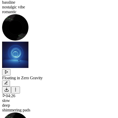
bassline
nostalgic vibe
romantic
Floating in Zero Gravity
04:26
slow
deep
shimmering pads