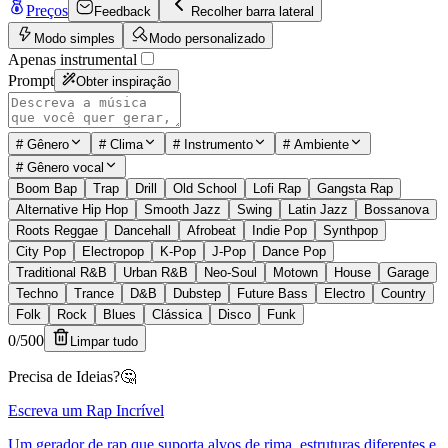
Preços
Feedback
Recolher barra lateral
Modo simples
Modo personalizado
Apenas instrumental
Prompt
Obter inspiração
#
Gênero
#
Clima
#
Instrumento
#
Ambiente
#
Gênero vocal
Boom Bap
Trap
Drill
Old School
Lofi Rap
Gangsta Rap
Alternative Hip Hop
Smooth Jazz
Swing
Latin Jazz
Bossanova
Roots Reggae
Dancehall
Afrobeat
Indie Pop
Synthpop
City Pop
Electropop
K-Pop
J-Pop
Dance Pop
Traditional R&B
Urban R&B
Neo-Soul
Motown
House
Garage
Techno
Trance
D&B
Dubstep
Future Bass
Electro
Country
Folk
Rock
Blues
Clássica
Disco
Funk
0
/
500
Limpar tudo
Precisa de Ideias?
🤔
Escreva um Rap Incrível
Um gerador de rap que suporta alvos de rima, estruturas diferentes e