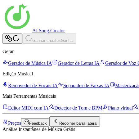
AI Song Creator
Ganhar créditos
Ganhar
Gerar
Gerador de Música IA
Gerador de Letras IA
Gerador de Voz 
Edição Musical
Removedor de Vocais IA
Separador de Faixas IA
Masterizaçã
Mais Ferramentas Musicais
Editor MIDI com IA
Detector de Tom e BPM
Piano virtual
Preços
Feedback
Recolher barra lateral
Análise Instantânea de Música Grátis