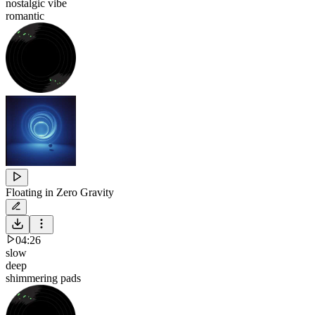
nostalgic vibe
romantic
Floating in Zero Gravity
04:26
slow
deep
shimmering pads