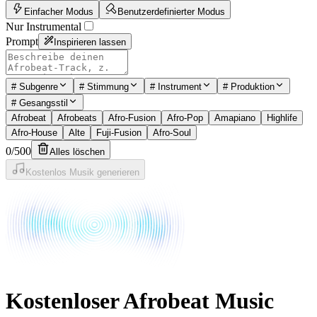
Einfacher Modus
Benutzerdefinierter Modus
Nur Instrumental
Prompt
Inspirieren lassen
#
Subgenre
#
Stimmung
#
Instrument
#
Produktion
#
Gesangsstil
Afrobeat
Afrobeats
Afro-Fusion
Afro-Pop
Amapiano
Highlife
Afro-House
Alte
Fuji-Fusion
Afro-Soul
0
/
500
Alles löschen
Kostenlos Musik generieren
Kostenloser Afrobeat Music