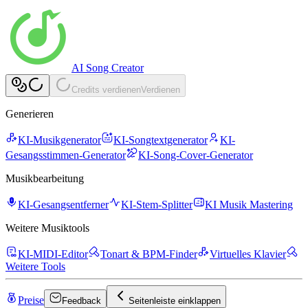
AI Song Creator
Credits verdienen
Verdienen
Generieren
KI-Musikgenerator
KI-Songtextgenerator
KI-
Gesangsstimmen-Generator
KI-Song-Cover-Generator
Musikbearbeitung
KI-Gesangsentferner
KI-Stem-Splitter
KI Musik Mastering
Weitere Musiktools
KI-MIDI-Editor
Tonart & BPM-Finder
Virtuelles Klavier
Weitere Tools
Preise
Feedback
Seitenleiste einklappen