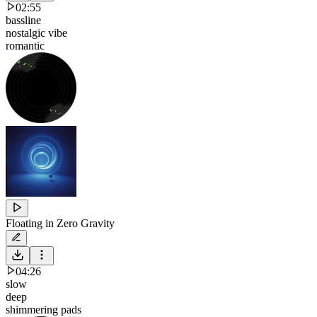
02:55
bassline
nostalgic vibe
romantic
Floating in Zero Gravity
04:26
slow
deep
shimmering pads