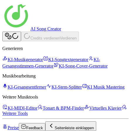
AI Song Creator
Credits verdienen
Verdienen
Generieren
KI-Musikgenerator
KI-Songtextgenerator
KI-
Gesangsstimmen-Generator
KI-Song-Cover-Generator
Musikbearbeitung
KI-Gesangsentferner
KI-Stem-Splitter
KI Musik Mastering
Weitere Musiktools
KI-MIDI-Editor
Tonart & BPM-Finder
Virtuelles Klavier
Weitere Tools
Preise
Feedback
Seitenleiste einklappen