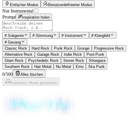
Einfacher Modus
Benutzerdefinierter Modus
Nur Instrumental
Prompt
Inspiration holen
#
Subgenre
#
Stimmung
#
Instrument
#
Klangbild
#
Gesang
Classic Rock
Hard Rock
Punk Rock
Grunge
Progressive Rock
Alternative Rock
Garage Rock
Indie Rock
Post-Punk
Glam Rock
Psychedelic Rock
Stoner Rock
Shoegaze
Southern Rock
Hair Metal
Nu Metal
Emo
Ska Punk
0
/
500
Alles löschen
Kostenlos Musik generieren