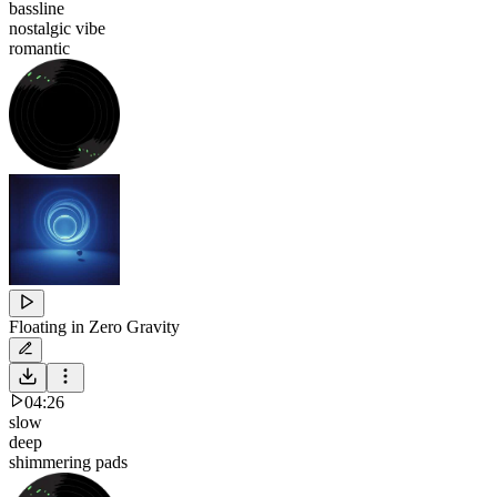
bassline
nostalgic vibe
romantic
Floating in Zero Gravity
04:26
slow
deep
shimmering pads