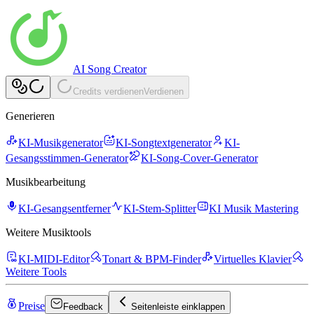
AI Song Creator
Credits verdienen
Verdienen
Generieren
KI-Musikgenerator
KI-Songtextgenerator
KI-
Gesangsstimmen-Generator
KI-Song-Cover-Generator
Musikbearbeitung
KI-Gesangsentferner
KI-Stem-Splitter
KI Musik Mastering
Weitere Musiktools
KI-MIDI-Editor
Tonart & BPM-Finder
Virtuelles Klavier
Weitere Tools
Preise
Feedback
Seitenleiste einklappen