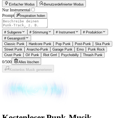
Einfacher Modus
Benutzerdefinierter Modus
Nur Instrumental
Prompt
Inspiration holen
#
Subgenre
#
Stimmung
#
Instrument
#
Produktion
#
Gesangsstil
Classic Punk
Hardcore Punk
Pop Punk
Post-Punk
Ska Punk
Street Punk
Anarcho-Punk
Garage Punk
Emo
Punk Rock
Crust Punk
Oi! Punk
Riot Grrrl
Psychobilly
Thrash Punk
0
/
500
Alles löschen
Kostenlos Musik generieren
Kostenloser Punk-Musik-