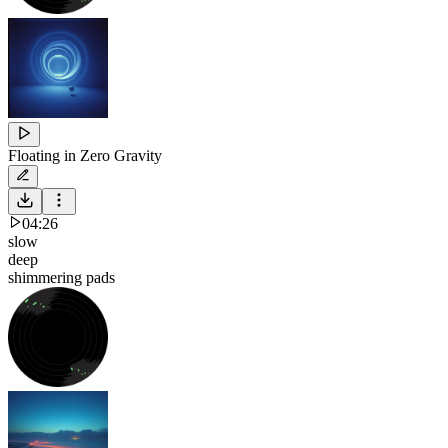
Floating in Zero Gravity
04:26
slow
deep
shimmering pads