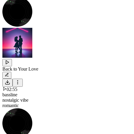
Back to Your Love
02:55
bassline
nostalgic vibe
romantic