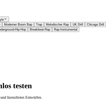
yle
p
Moderner Boom Bap
Trap
Melodischer Rap
UK Drill
Chicago Drill
derground-Hip-Hop
Breakbeat-Rap
Rap-Instrumental
los testen
 und lizenzfreien Entwürfen.