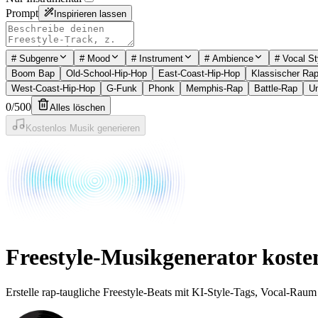
Prompt
Inspirieren lassen
#
Subgenre
#
Mood
#
Instrument
#
Ambience
#
Vocal St
Boom Bap
Old-School-Hip-Hop
East-Coast-Hip-Hop
Klassischer Ra
West-Coast-Hip-Hop
G-Funk
Phonk
Memphis-Rap
Battle-Rap
Un
0
/
500
Alles löschen
Kostenlos Musik generieren
Freestyle-Musikgenerator kosten
Erstelle rap-taugliche Freestyle-Beats mit KI-Style-Tags, Vocal-Raum