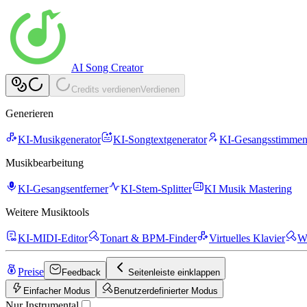
AI Song Creator
Credits verdienen
Verdienen
Generieren
KI-Musikgenerator
KI-Songtextgenerator
KI-Gesangsstimmen
Musikbearbeitung
KI-Gesangsentferner
KI-Stem-Splitter
KI Musik Mastering
Weitere Musiktools
KI-MIDI-Editor
Tonart & BPM-Finder
Virtuelles Klavier
We
Preise
Feedback
Seitenleiste einklappen
Einfacher Modus
Benutzerdefinierter Modus
Nur Instrumental